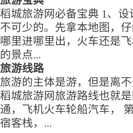
旅游宝典
稻城旅游网必备宝典 1、设
不可少的。先拿本地图，仔
哪里进哪里出，火车还是飞
的景点...
旅游线路
旅游的主体是游，但是离不
稻城旅游网旅游路线也就是
通，飞机火车轮船汽车， 
宿客栈，...