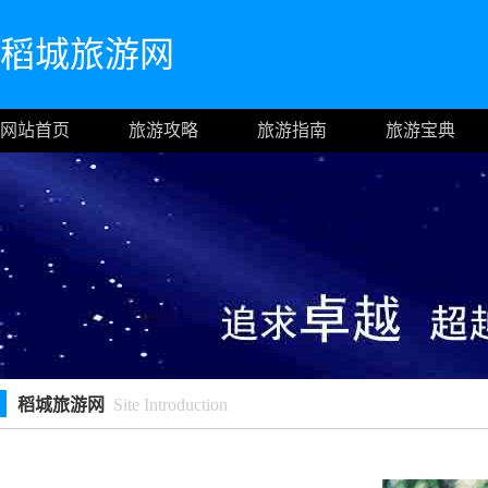
稻城旅游网
网站首页
旅游攻略
旅游指南
旅游宝典
稻城旅游网
Site Introduction