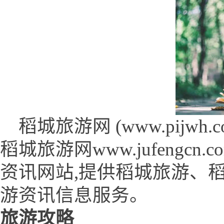
稻城旅游网 (www.pijwh.co
稻城旅游网www.jufeng
资讯网站,提供稻城旅游、
游资讯信息服务。
旅游攻略